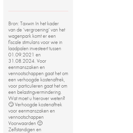
Bron: Taxwin In het kader
van de ‘vergroening’ van het
wagenpark komt er een
fiscale stimulans voor wie in
laadpalen investeert tussen
01.09.2021 en
31.08.2024. Voor
eenmanszaken en
vennootschappen gaat het om
een verhoogde kostenaftrek,
voor particulieren gaat het om
een belastingvermindering.
Wat moet u hierover weten?
🙄 Verhoogde kostenaftrek
voor eenmanszaken en
vennootschappen
Voorwaarden 🙂
Zelfstandigen en