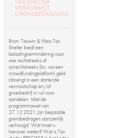
TAX SHELTER
VERDUBBELT
GRENSBEDRAGEN!
Bron: Taxwin & Vlaio Tax
Shelter biedt een
belastingvermindering voor
wie rechtstreeks of
onrechtstreeks (bv. via een
crowdfundingplatform) geld
inbrengt in een startende
vennootschap en/of
groeibedrijf in ruil voor
aandelen. Met de
programmawet van
27.12.2021 zijn bepaalde
grensbedragen aanzienlijk
verhoogd. Wat moet u
hierover weten? Wat is Tax
shelter PRECIES? In het kader