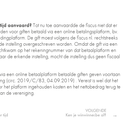
ltijd aanvaard?
Tot nu toe aanvaardde de fiscus niet dat er
en voor giften betaald via een online betalingsplatform, bv.
ingplatform. De gift moest volgens de fiscus nl. rechtstreeks
e instelling overgeschreven worden. Omdat de gift via een
rechtkwam op het rekeningnummer van dat betaalplatform en
r de erkende instelling, mocht de instelling dus geen fiscaal
ia een online betaalplatform betaalde giften geven voortaan
ing (circ. 2019/C/83, 04.09.2019) . Vereist is wel dat het
or het platform ingehouden kosten en het nettobedrag terug te
van de vereniging.
VOLGENDE
→
 tijd
Ken je winwinner.be al?