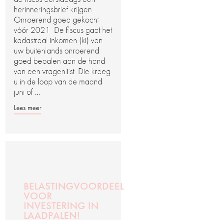
herinneringsbrief krijgen…
Onroerend goed gekocht
vóór 2021 De fiscus gaat het
kadastraal inkomen (ki) van
uw buitenlands onroerend
goed bepalen aan de hand
van een vragenlijst. Die kreeg
u in de loop van de maand
juni of …
Lees meer
BELASTINGVOORDEEL
VOOR
INVESTERING IN
LAADPALEN!