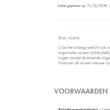
Artikel geplaatst op: 11/12/2019, 
Bron: Acerta
U las het onlangs wellicht ook
organisatie via een online plat
krijgen omdat de erkende orga
Financiën dit via een nieuwe cir
VOORWAARDEN 
Belastingvermindering
. U hee