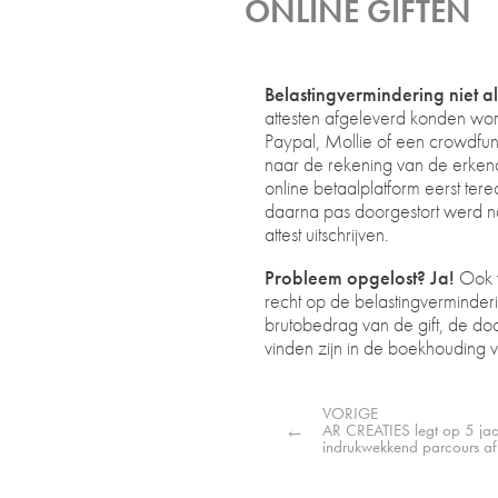
ONLINE GIFTEN
Belastingvermindering niet a
attesten afgeleverd konden word
Paypal, Mollie of een crowdfund
naar de rekening van de erkend
online betaalplatform eerst te
daarna pas doorgestort werd naa
attest uitschrijven.
Probleem opgelost? Ja!
Ook v
recht op de belastingverminder
brutobedrag van de gift, de do
vinden zijn in de boekhouding 
VORIGE
←
AR CREATIES legt op 5 jaar
indrukwekkend parcours af