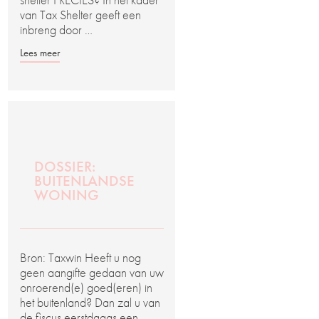
van Tax Shelter geeft een
inbreng door …
Lees meer
DOSSIER:
BUITENLANDSE
WONING
Bron: Taxwin Heeft u nog
geen aangifte gedaan van uw
onroerend(e) goed(eren) in
het buitenland? Dan zal u van
de fiscus eerstdaags een