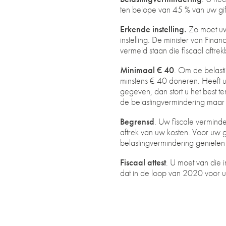
ten belope van 45 % van uw gif
Erkende instelling.
Zo moet uw 
instelling. De minister van Finan
vermeld staan die fiscaal aftre
Minimaal € 40
. Om de belasti
minstens € 40 doneren. Heeft u
gegeven, dan stort u het best t
de belastingvermindering maar 
Begrensd
. Uw fiscale verminde
aftrek van uw kosten. Voor uw 
belastingvermindering geniet
Fiscaal attest
. U moet van die i
dat in de loop van 2020 voor 