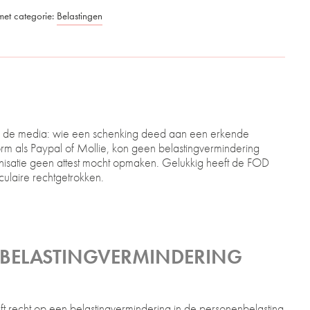
met categorie:
Belastingen
 in de media: wie een schenking deed aan een erkende
form als Paypal of Mollie, kon geen belastingvermindering
nisatie geen attest mocht opmaken. Gelukkig heeft de FOD
culaire rechtgetrokken.
BELASTINGVERMINDERING
ft recht op een belastingvermindering in de personenbelasting