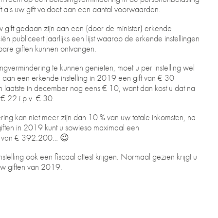
t als uw gift voldoet aan een aantal voorwaarden.
gift gedaan zijn aan een (door de minister) erkende
ciën publiceert jaarlijks een lijst waarop de erkende instellingen
kbare giften kunnen ontvangen.
ngvermindering te kunnen genieten, moet u per instelling wel
 aan een erkende instelling in 2019 een gift van € 30
en laatste in december nog eens € 10, want dan kost u dat na
€ 22 i.p.v. € 30.
ring kan niet meer zijn dan 10 % van uw totale inkomsten, na
giften in 2019 kunt u sowieso maximaal een
en van € 392.200… 😉
nstelling ook een fiscaal attest krijgen. Normaal gezien krijgt u
uw giften van 2019.