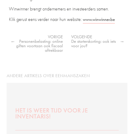
Winwinner brengt ondernemers en investeerders samen.
Klik gerust eens verder naar hun website:
www.winwinner.be
VORIGE
VOLGENDE
←
→
Personenbelasting: online
De starterskorting: ook iets
giften voortaan ook fiscaal
voor jou?
aftrekbaar
ANDERE ARTIKELS OVER EENMANSZAKEN
HET IS WEER TIJD VOOR JE
INVENTARIS!