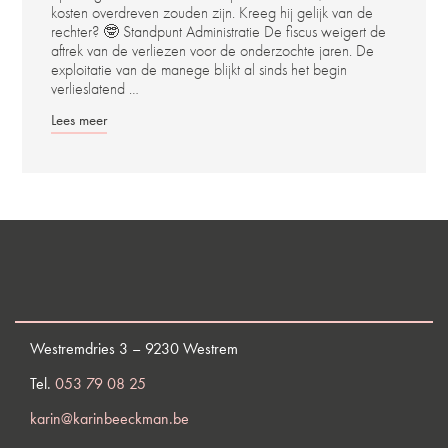
kosten overdreven zouden zijn. Kreeg hij gelijk van de
rechter? 🤓 Standpunt Administratie De fiscus weigert de
aftrek van de verliezen voor de onderzochte jaren. De
exploitatie van de manege blijkt al sinds het begin
verlieslatend …
Lees meer
Westremdries 3 – 9230 Westrem
Tel.
053 79 08 25
karin@karinbeeckman.be