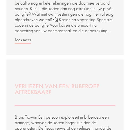
betaalt u nog enkele rekeningen die daarmee verband
houden. Kunt u die kosten dan nog aftrekken in uw privé-
aangifte? Wat met uw investeringen die nog niet volledig
afgeschreven waren? 🤔 Kosten na stopzetting Speciale
code in de aangifte Voor kosten die u maakt na
stopzetting van uw eenmanszaak en die er betrekking …
Lees meer
VERLIEZEN VAN EEN BIJBEROEP
AFTREKBAAR?
Bron: Taxwin Een persoon exploiteert in bijberoep een
manege, waarvan de kosten hoger zijn dan de
opbrengsten. De fiscus verwerpt de verliezen, omdat de