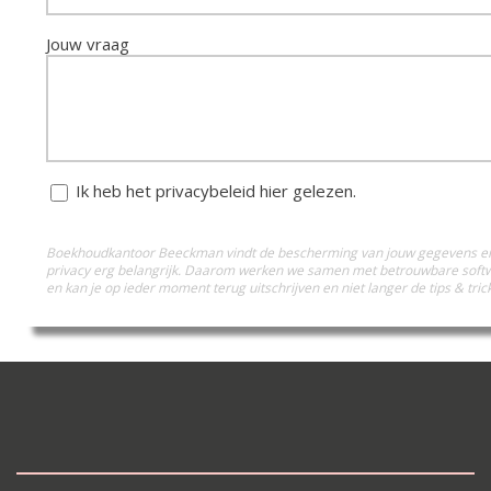
Jouw vraag
Ik heb het privacybeleid
hier gelezen.
Boekhoudkantoor Beeckman vindt de bescherming van jouw gegevens e
privacy erg belangrijk. Daarom werken we samen met betrouwbare soft
en kan je op ieder moment terug uitschrijven en niet langer de tips & tri