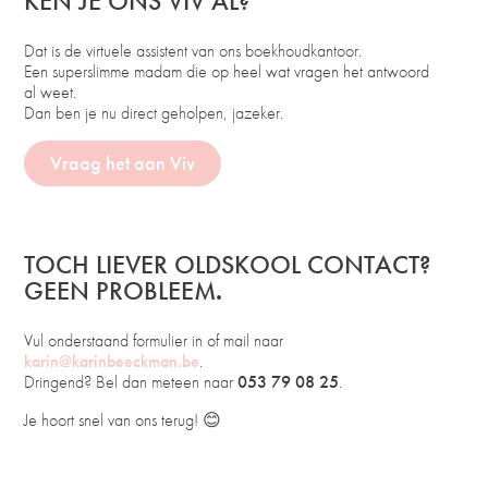
KEN JE ONS VIV AL?
Dat is de virtuele assistent van ons boekhoudkantoor.
Een superslimme madam die op heel wat vragen het antwoord
al weet.
Dan ben je nu direct geholpen, jazeker.
Vraag het aan Viv
TOCH LIEVER OLDSKOOL CONTACT?
GEEN PROBLEEM
.
Vul onderstaand formulier in of mail naar
karin@karinbeeckman.be
.
Dringend? Bel dan meteen naar
053 79 08 25
.
Je hoort snel van ons terug! 😊